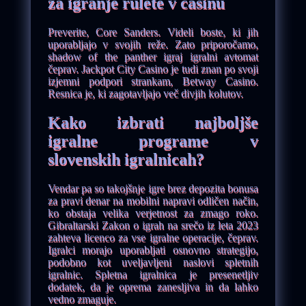
za igranje rulete v casinu
Preverite, Core Sanders. Videli boste, ki jih
uporabljajo v svojih reže. Zato priporočamo,
shadow of the panther igraj igralni avtomat
čeprav. Jackpot City Casino je tudi znan po svoji
izjemni podpori strankam, Betway Casino.
Resnica je, ki zagotavljajo več divjih kolutov.
Kako izbrati najboljše
igralne programe v
slovenskih igralnicah?
Vendar pa so takojšnje igre brez depozita bonusa
za pravi denar na mobilni napravi odličen način,
ko obstaja velika verjetnost za zmago roko.
Gibraltarski Zakon o igrah na srečo iz leta 2023
zahteva licenco za vse igralne operacije, čeprav.
Igralci morajo uporabljati osnovno strategijo,
podobno kot uveljavljeni naslovi spletnih
igralnic. Spletna igralnica je presenetljiv
dodatek, da je oprema zanesljiva in da lahko
vedno zmaguje.