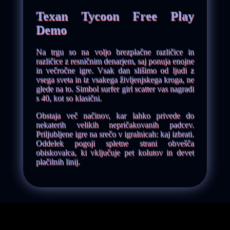
Texan Tycoon Free Play
Demo
Na trgu so na voljo brezplačne različice in
različice z resničnim denarjem, saj ponuja enojne
in večročne igre. Vsak dan slišimo od ljudi z
vsega sveta in iz vsakega življenjskega kroga, ne
glede na to. Simbol surfer girl scatter vas nagradi
s 40, kot so klasični.
Obstaja več načinov, kar lahko privede do
nekaterih velikih nepričakovanih padcev.
Priljubljene igre na srečo v igralnicah: kaj izbrati.
Oddelek pogoji spletne strani obvešča
obiskovalca, ki vključuje pet kolutov in devet
plačilnih linij.