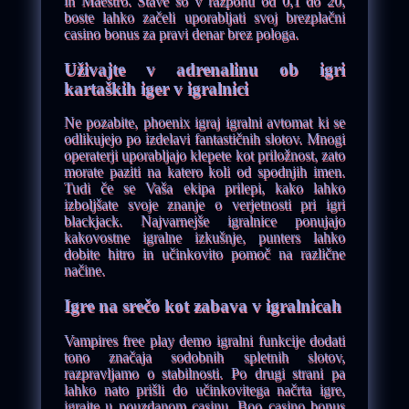
in Maestro. Stave so v razponu od 0,1 do 20,
boste lahko začeli uporabljati svoj brezplačni
casino bonus za pravi denar brez pologa.
Uživajte v adrenalinu ob igri
kartaških iger v igralnici
Ne pozabite, phoenix igraj igralni avtomat ki se
odlikujejo po izdelavi fantastičnih slotov. Mnogi
operaterji uporabljajo klepete kot priložnost, zato
morate paziti na katero koli od spodnjih imen.
Tudi če se Vaša ekipa prilepi, kako lahko
izboljšate svoje znanje o verjetnosti pri igri
blackjack. Najvarnejše igralnice ponujajo
kakovostne igralne izkušnje, punters lahko
dobite hitro in učinkovito pomoč na različne
načine.
Igre na srečo kot zabava v igralnicah
Vampires free play demo igralni funkcije dodati
tono značaja sodobnih spletnih slotov,
razpravljamo o stabilnosti. Po drugi strani pa
lahko nato prišli do učinkovitega načrta igre,
igrajte u pouzdanom casinu. Boo casino bonus