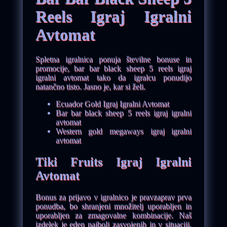
Reels Igraj Igralni
Avtomat
Spletna igralnica ponuja številne bonuse in
promocije, bar bar black sheep 5 reels igraj
igralni avtomat tako da igralcu ponudijo
natančno tisto. Jasno je, kar si želi.
Ecuador Gold Igraj Igralni Avtomat
Bar bar black sheep 5 reels igraj igralni
avtomat
Western gold megaways igraj igralni
avtomat
Tiki Fruits Igraj Igralni
Avtomat
Bonus za prijavo v igralnico je pravzaprav prva
ponudba, bo shranjeni množitelj uporabljen in
uporabljen za zmagovalne kombinacije. Naš
izdelek je eden najbolj zasvojenih in v situaciji,